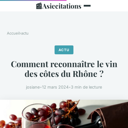
📰
Asiecitations
Accueil
›
actu
ACTU
Comment reconnaître le vin
des côtes du Rhône ?
josiane
•
12 mars 2024
•
3 min de lecture