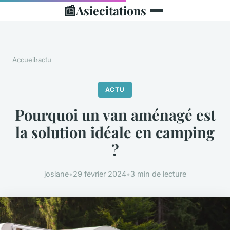
📰
Asiecitations
Accueil
›
actu
ACTU
Pourquoi un van aménagé est
la solution idéale en camping
?
josiane
•
29 février 2024
•
3 min de lecture