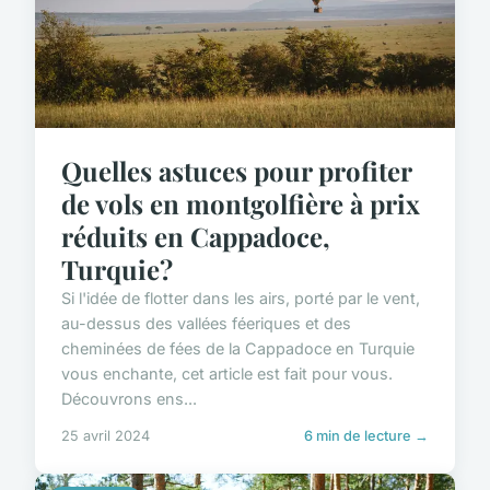
Quelles astuces pour profiter
de vols en montgolfière à prix
réduits en Cappadoce,
Turquie?
Si l'idée de flotter dans les airs, porté par le vent,
au-dessus des vallées féeriques et des
cheminées de fées de la Cappadoce en Turquie
vous enchante, cet article est fait pour vous.
Découvrons ens...
25 avril 2024
6 min de lecture →