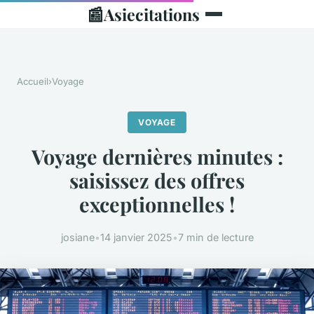
📰
Asiecitations
Accueil
›
Voyage
VOYAGE
Voyage dernières minutes :
saisissez des offres
exceptionnelles !
josiane
•
14 janvier 2025
•
7 min de lecture